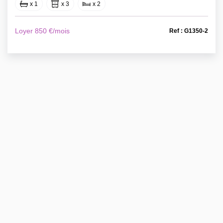
x 1
x 3
x 2
Loyer 850 €/mois
Ref : G1350-2