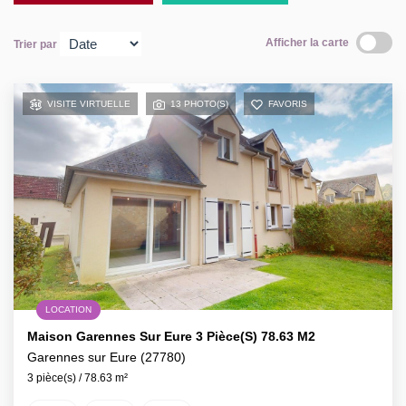
Contact
Afficher la carte
Trier par
Extranet Gestion
VISITE VIRTUELLE
13 PHOTO(S)
FAVORIS
LOCATION
Maison Garennes Sur Eure 3 Pièce(s) 78.63 M2
Garennes sur Eure (27780)
3 pièce(s) / 78.63 m²