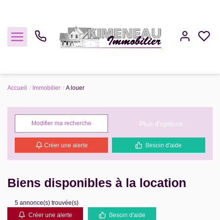
Accueil
Immobilier
A louer
Acheter
Plus d'options
Modifier ma recherche
Louer
Créer une alerte
Besoin d'aide
Estimer
Gestion
Biens disponibles à la location
5 annonce(s) trouvée(s)
Notre Agence
Créer une alerte
Besoin d'aide