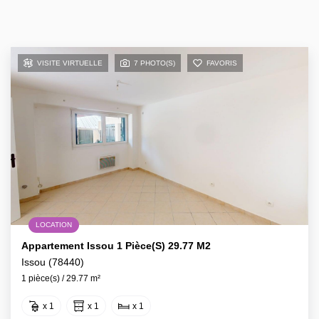
VISITE VIRTUELLE
7 PHOTO(S)
FAVORIS
LOCATION
Appartement Issou 1 Pièce(s) 29.77 M2
Issou (78440)
1 pièce(s) / 29.77 m²
x 1
x 1
x 1