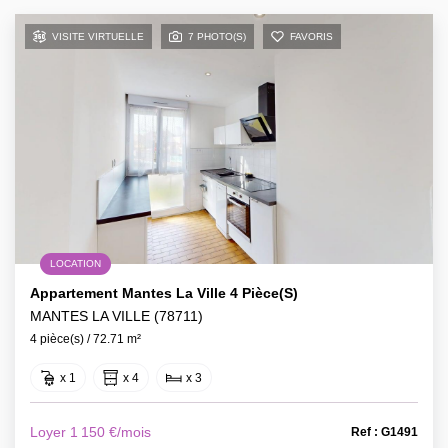
VISITE VIRTUELLE
7 PHOTO(S)
FAVORIS
LOCATION
Appartement Mantes La Ville 4 Pièce(s)
MANTES LA VILLE (78711)
4 pièce(s) / 72.71 m²
x 1
x 4
x 3
Loyer 1 150 €/mois
Ref : G1491