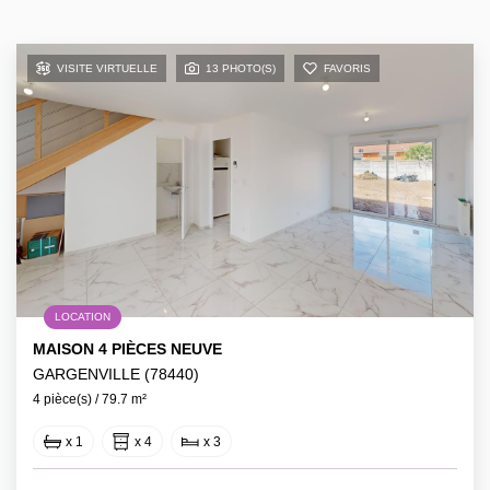
VISITE VIRTUELLE
13 PHOTO(S)
FAVORIS
LOCATION
MAISON 4 PIÈCES NEUVE
GARGENVILLE (78440)
4 pièce(s) / 79.7 m²
x 1
x 4
x 3