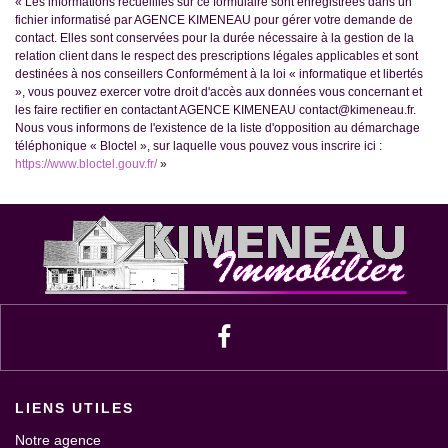
« Les informations recueillies sur ce formulaire sont enregistrées dans un
fichier informatisé par AGENCE KIMENEAU pour gérer votre demande de
contact. Elles sont conservées pour la durée nécessaire à la gestion de la
relation client dans le respect des prescriptions légales applicables et sont
destinées à nos conseillers Conformément à la loi « informatique et libertés
», vous pouvez exercer votre droit d'accès aux données vous concernant et
les faire rectifier en contactant AGENCE KIMENEAU contact@kimeneau.fr.
Nous vous informons de l'existence de la liste d'opposition au démarchage
téléphonique « Bloctel », sur laquelle vous pouvez vous inscrire ici :
https://www.bloctel.gouv.fr/
»
LIENS UTILES
Notre agence