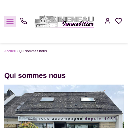
Accueil
Qui sommes nous
Acheter
Qui sommes nous
Louer
Estimer
Gestion
Notre Agence