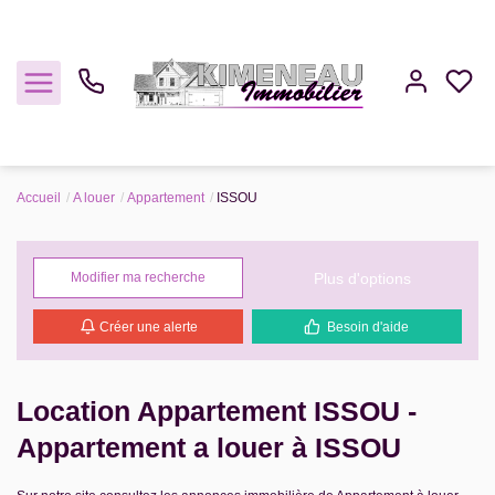
Accueil
A louer
Appartement
ISSOU
Acheter
Plus d'options
Modifier ma recherche
Louer
Créer une alerte
Besoin d'aide
Estimer
Gestion
Location Appartement ISSOU -
Appartement a louer à ISSOU
Notre Agence