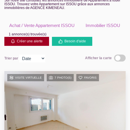
Sur notre site consultez les annonces immobilière de Appartement à louer
ISSOU. Trouvez votre Appartement sur ISSOU grâce aux annonces
immobilières de AGENCE KIMENEAU.
Contact
Extranet Gestion
Achat / Vente Appartement ISSOU
Immobilier ISSOU
1 annonce(s) trouvée(s)
Créer une alerte
Besoin d'aide
Afficher la carte
Trier par
VISITE VIRTUELLE
7 PHOTO(S)
FAVORIS