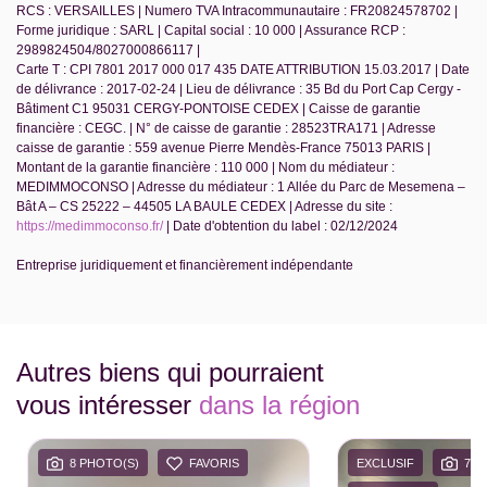
RCS : VERSAILLES | Numero TVA Intracommunautaire : FR20824578702 |
Forme juridique : SARL | Capital social : 10 000 | Assurance RCP :
2989824504/8027000866117 |
Carte T : CPI 7801 2017 000 017 435 DATE ATTRIBUTION 15.03.2017 | Date
de délivrance : 2017-02-24 | Lieu de délivrance : 35 Bd du Port Cap Cergy -
Bâtiment C1 95031 CERGY-PONTOISE CEDEX | Caisse de garantie
financière : CEGC. | N° de caisse de garantie : 28523TRA171 | Adresse
caisse de garantie : 559 avenue Pierre Mendès-France 75013 PARIS |
Montant de la garantie financière : 110 000 | Nom du médiateur :
MEDIMMOCONSO | Adresse du médiateur : 1 Allée du Parc de Mesemena –
Bât A – CS 25222 – 44505 LA BAULE CEDEX | Adresse du site :
https://medimmoconso.fr/
| Date d'obtention du label : 02/12/2024
Entreprise juridiquement et financièrement indépendante
Autres biens qui pourraient
vous intéresser
dans la région
8 PHOTO(S)
FAVORIS
EXCLUSIF
7 P