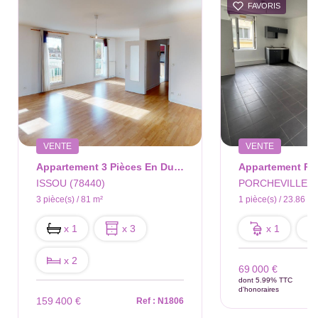
FAVORIS
VENTE
VENTE
Appartement 3 Pièces En Duplex À Issou
ISSOU (78440)
PORCHEVILLE (7
3 pièce(s) / 81 m²
1 pièce(s) / 23.86 m²
x 1
x 3
x 1
x 2
69 000 €
dont 5.99% TTC
d'honoraires
159 400 €
Ref : N1806