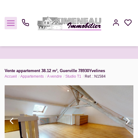
Acheter
Vente appartement 38.12 m², Guerville 78930Yvelines
Accueil
Appartements
A vendre
Studio T1
Ref. : N1584
Louer
Estimer
Gestion
Notre Agence