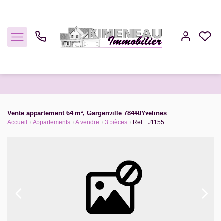
Acheter
Vente appartement 64 m², Gargenville 78440Yvelines
Accueil
Appartements
A vendre
3 pièces
Ref. : J1155
Louer
Estimer
Gestion
Notre Agence