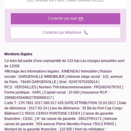
101, Avenue De Paris
,
78440
GARGENVILLE
Contacter par mail
Contacter par téléphone
Mentions légales
Ce bien fait partie d'une copropriété de 133 lots.Les charges annuelles sont
de 1200€.
Affichage des informations légales : KIMENEAU Immobilier | Raison
sociale : GARGENVILLE IMMOBILIER | Adresse siège social : 101, avenue
de Paris - 78440 GARGENVILLE | Siret : 82457870200014 |
RCS : VERSAILLES | Numero TVA Intracommunautaire : FR20824578702 |
Forme juridique : SARL | Capital social : 10 000 | Assurance RCP :
2989824504/8027000866117 |
Carte T : CPI 7801 2017 000 017 435 DATE ATTRIBUTION 15.03.2017 | Date
de délivrance : 2017-02-24 | Lieu de délivrance : 35 Bd du Port Cap Cergy -
Bâtiment C1 95031 CERGY-PONTOISE CEDEX | Caisse de garantie
financière : CEGC. | N° de caisse de garantie : 28523TRA171 | Adresse
caisse de garantie : 559 avenue Pierre Mendès-France 75013 PARIS |
Montant de la garantie financière : 110 000 | Nom du médiateur :