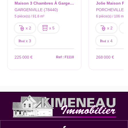
Maison 3 Chambres À Gargenville
GARGENVILLE (78440)
PORCHEVILLE (7
5 pièce(s) / 91.6 m²
6 pièce(s) / 106 m²
x 2
x 5
x 2
x 3
x 4
225 000 €
268 000 €
Ref : F1110