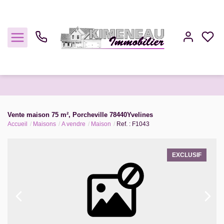
Acheter
Vente maison 75 m², Porcheville 78440Yvelines
Accueil
Maisons
A vendre
Maison
Ref. : F1043
Louer
Estimer
EXCLUSIF
Gestion
Notre Agence