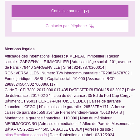
Contacter par mail
Contacter par téléphone
Mentions légales
Affichage des informations légales : KIMENEAU Immobilier | Raison
sociale : GARGENVILLE IMMOBILIER | Adresse siège social : 101, avenue
de Paris - 78440 GARGENVILLE | Siret : 82457870200014 |
RCS : VERSAILLES | Numero TVA Intracommunautaire : FR20824578702 |
Forme juridique : SARL | Capital social : 10 000 | Assurance RCP :
2989824504/8027000866117 |
Carte T : CPI 7801 2017 000 017 435 DATE ATTRIBUTION 15.03.2017 | Date
de délivrance : 2017-02-24 | Lieu de délivrance : 35 Bd du Port Cap Cergy -
Bâtiment C1 95031 CERGY-PONTOISE CEDEX | Caisse de garantie
financière : CEGC. | N° de caisse de garantie : 28523TRA171 | Adresse
caisse de garantie : 559 avenue Pierre Mendès-France 75013 PARIS |
Montant de la garantie financière : 110 000 | Nom du médiateur :
MEDIMMOCONSO | Adresse du médiateur : 1 Allée du Parc de Mesemena –
Bât A – CS 25222 – 44505 LA BAULE CEDEX | Adresse du site :
https://medimmoconso.fr/
| Date d'obtention du label : 02/12/2024