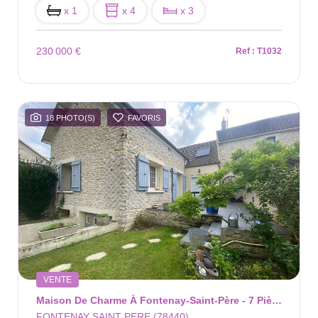
x 1
x 4
x 3
230 000 €
Ref : T1032
18 PHOTO(S)
FAVORIS
VENTE
Maison De Charme À Fontenay-Saint-Père - 7 Pièces - 160 M² - Terrain 694 M²
FONTENAY SAINT PERE (78440)