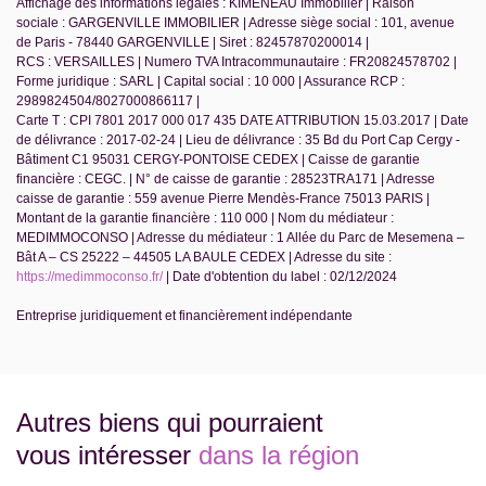
Affichage des informations légales : KIMENEAU Immobilier | Raison
sociale : GARGENVILLE IMMOBILIER | Adresse siège social : 101, avenue
de Paris - 78440 GARGENVILLE | Siret : 82457870200014 |
RCS : VERSAILLES | Numero TVA Intracommunautaire : FR20824578702 |
Forme juridique : SARL | Capital social : 10 000 | Assurance RCP :
2989824504/8027000866117 |
Carte T : CPI 7801 2017 000 017 435 DATE ATTRIBUTION 15.03.2017 | Date
de délivrance : 2017-02-24 | Lieu de délivrance : 35 Bd du Port Cap Cergy -
Bâtiment C1 95031 CERGY-PONTOISE CEDEX | Caisse de garantie
financière : CEGC. | N° de caisse de garantie : 28523TRA171 | Adresse
caisse de garantie : 559 avenue Pierre Mendès-France 75013 PARIS |
Montant de la garantie financière : 110 000 | Nom du médiateur :
MEDIMMOCONSO | Adresse du médiateur : 1 Allée du Parc de Mesemena –
Bât A – CS 25222 – 44505 LA BAULE CEDEX | Adresse du site :
https://medimmoconso.fr/
| Date d'obtention du label : 02/12/2024
Entreprise juridiquement et financièrement indépendante
Autres biens qui pourraient
vous intéresser
dans la région