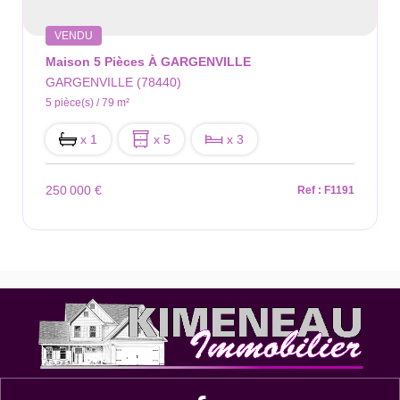
VENDU
Maison 5 Pièces À GARGENVILLE
GARGENVILLE (78440)
5 pièce(s) / 79 m²
x 1
x 5
x 3
250 000 €
Ref : F1191