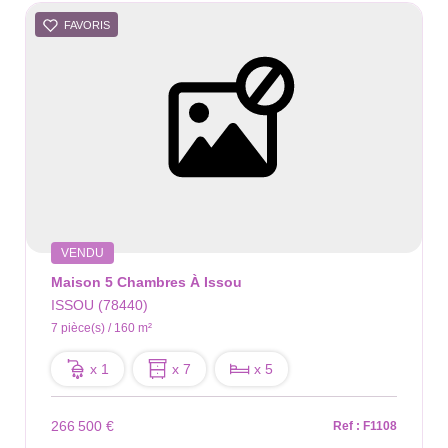
FAVORIS
VENDU
Maison 5 Chambres À Issou
ISSOU (78440)
7 pièce(s) / 160 m²
x 1
x 7
x 5
266 500 €
Ref : F1108