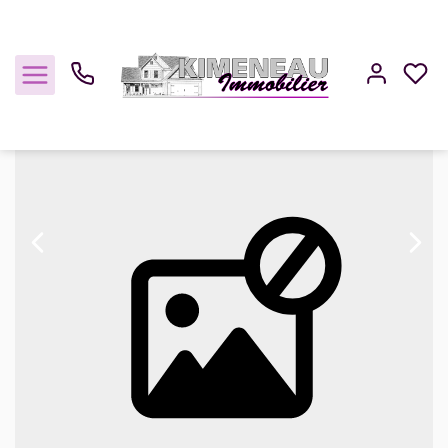
Vente maison 120 m², Issou 78440Yvelines
Accueil
Maisons
A vendre
Maison
Ref. : F1195
Acheter
Louer
Estimer
Gestion
Notre Agence