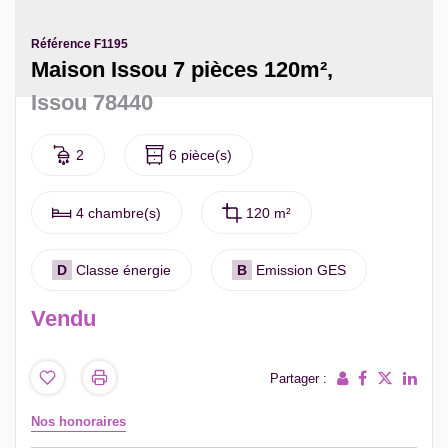
Contact
Référence F1195
Extranet Gestion
Maison Issou 7 pièces 120m²,
Issou 78440
2
6 pièce(s)
4 chambre(s)
120 m²
D
Classe énergie
B
Emission GES
Vendu
Partager :
Nos honoraires