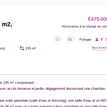
€475 00
5 m2,
Honoraires à la charge du ve
Partager :
Nos honor
(s)
195 m²
e 195 m² comprenant :
e avec accès terrasse et jardin, dégagement desservant une chambre,
e suite parentale (salle d'eau et dressing), une salle d'eau et un WC
de 38 m² avec un couloir menant à deux chambres et une salle d'ea