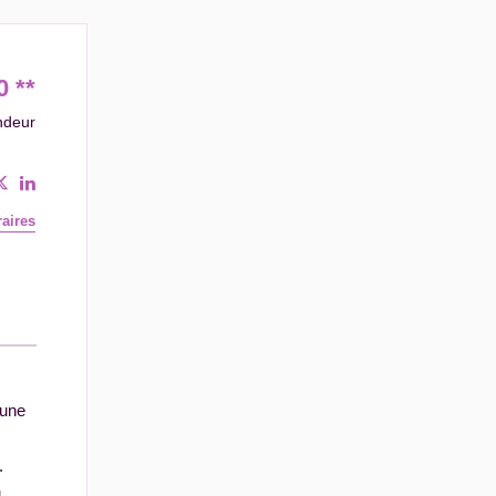
0
**
ndeur
aires
 une
.
u