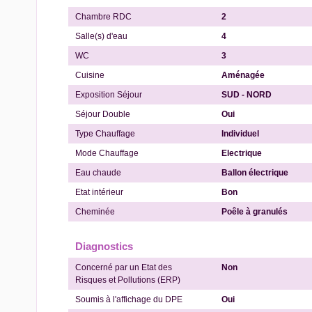
Chambre RDC
2
Salle(s) d'eau
4
WC
3
Cuisine
Aménagée
Exposition Séjour
SUD - NORD
Séjour Double
Oui
Type Chauffage
Individuel
Mode Chauffage
Electrique
Eau chaude
Ballon électrique
Etat intérieur
Bon
Cheminée
Poêle à granulés
Diagnostics
Concerné par un Etat des
Non
Risques et Pollutions (ERP)
Soumis à l'affichage du DPE
Oui