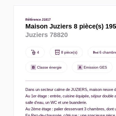
Référence J1817
Maison Juziers 8 pièce(s) 19
Juziers 78820
4
8 pièce(s)
6 chambre
B
Classe énergie
A
Emission GES
Dans un secteur calme de JUZIERS, maison neuve d
Au 1er étage : entrée, cuisine équipée, séjour doubl
salle d'eau, un WC et une buanderie.
Au 2ème étage : palier desservant 3 chambres, dont un
En Rez-de-chaussée, côté rue : une spacieuse pièce 