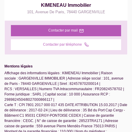
KIMENEAU Immobilier
101, Avenue De Paris
,
78440
GARGENVILLE
Contacter par mail
Contacter par téléphone
Mentions légales
Affichage des informations légales : KIMENEAU Immobilier | Raison
sociale : GARGENVILLE IMMOBILIER | Adresse siège social : 101, avenue
de Paris - 78440 GARGENVILLE | Siret : 82457870200014 |
RCS : VERSAILLES | Numero TVA Intracommunautaire : FR20824578702 |
Forme juridique : SARL | Capital social : 10 000 | Assurance RCP :
2989824504/8027000866117 |
Carte T : CPI 7801 2017 000 017 435 DATE ATTRIBUTION 15.03.2017 | Date
de délivrance : 2017-02-24 | Lieu de délivrance : 35 Bd du Port Cap Cergy -
Bâtiment C1 95031 CERGY-PONTOISE CEDEX | Caisse de garantie
financière : CEGC. | N° de caisse de garantie : 28523TRA171 | Adresse
caisse de garantie : 559 avenue Pierre Mendès-France 75013 PARIS |
Montant de la garantie financière : 110 000 | Nom du médiateur :