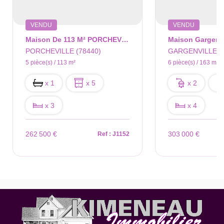
VENDU
VENDU
Maison De 113 M² PORCHEVILLE
PORCHEVILLE (78440)
GARGENVILLE (7
5 pièce(s) / 113 m²
6 pièce(s) / 163 m²
x 1
x 5
x 2
x 3
x 4
262 500 €
303 000 €
Ref : J1152