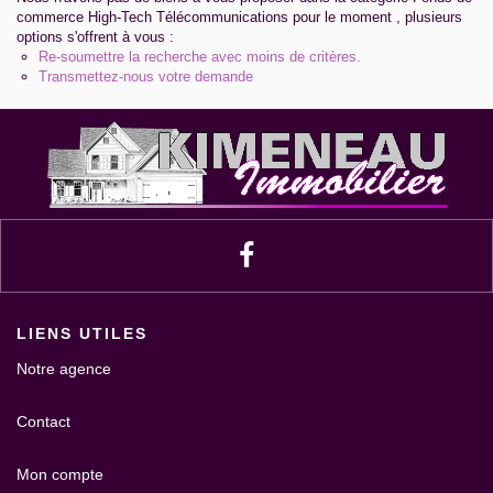
Contact
commerce High-Tech Télécommunications pour le moment , plusieurs
options s'offrent à vous :
Re-soumettre la recherche avec moins de critères.
Extranet Gestion
Transmettez-nous votre demande
LIENS UTILES
Notre agence
Contact
Mon compte