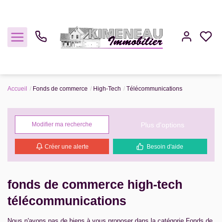
Accueil
Fonds de commerce
High-Tech
Télécommunications
Acheter
Louer
Plus d'options
Modifier ma recherche
Créer une alerte
Besoin d'aide
Estimer
Gestion
fonds de commerce high-tech
télécommunications
Notre Agence
Nous n'avons pas de biens à vous proposer dans la catégorie Fonds de