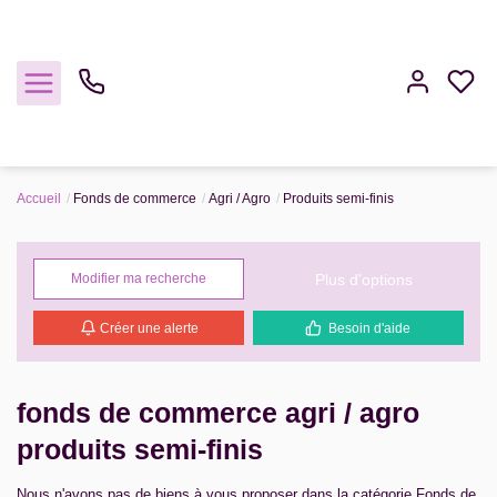
Accueil
Fonds de commerce
Agri / Agro
Produits semi-finis
Acheter
Louer
Plus d'options
Modifier ma recherche
Créer une alerte
Besoin d'aide
Estimer
Gestion
fonds de commerce agri / agro
produits semi-finis
Notre Agence
Nous n'avons pas de biens à vous proposer dans la catégorie Fonds de