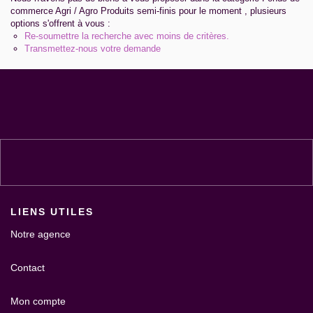
Contact
commerce Agri / Agro Produits semi-finis pour le moment , plusieurs
options s'offrent à vous :
Re-soumettre la recherche avec moins de critères.
Extranet Gestion
Transmettez-nous votre demande
LIENS UTILES
Notre agence
Contact
Mon compte