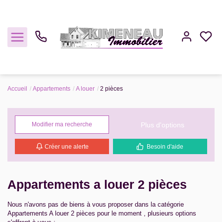
Accueil
Appartements
A louer
2 pièces
Acheter
Plus d'options
Modifier ma recherche
Louer
Créer une alerte
Besoin d'aide
Estimer
Gestion
Appartements a louer 2 pièces
Nous n'avons pas de biens à vous proposer dans la catégorie
Notre Agence
Appartements A louer 2 pièces pour le moment , plusieurs options