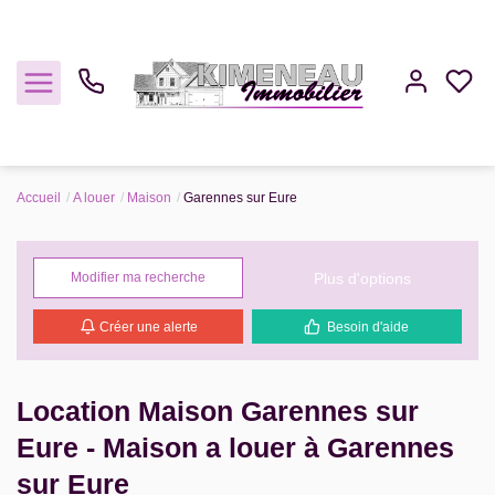
Accueil
A louer
Maison
Garennes sur Eure
Acheter
Plus d'options
Modifier ma recherche
Louer
Créer une alerte
Besoin d'aide
Estimer
Gestion
Location Maison Garennes sur
Eure - Maison a louer à Garennes
Notre Agence
sur Eure