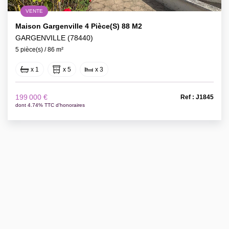
VENTE
Maison Gargenville 4 Pièce(s) 88 M2
GARGENVILLE (78440)
5 pièce(s) / 86 m²
x 1
x 5
x 3
199 000 €
Ref : J1845
dont 4.74% TTC d'honoraires