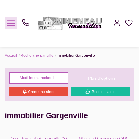
Accueil
Recherche par ville
immobilier Gargenville
Acheter
Plus d'options
Modifier ma recherche
Louer
Créer une alerte
Besoin d'aide
Estimer
Gestion
immobilier Gargenville
Notre Agence
Appartement Gargenville (3)
Maison Gargenville (20)