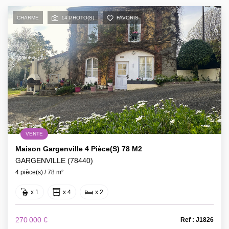
CHARME
14 PHOTO(S)
FAVORIS
VENTE
Maison Gargenville 4 Pièce(s) 78 M2
GARGENVILLE (78440)
4 pièce(s) / 78 m²
x 1
x 4
x 2
270 000 €
Ref : J1826