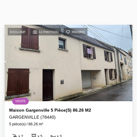
EXCLUSIF
12 PHOTO(S)
FAVORIS
VENTE
Maison Gargenville 5 Pièce(s) 86.26 M2
GARGENVILLE (78440)
5 pièce(s) / 86.26 m²
x 2
x 5
x 3