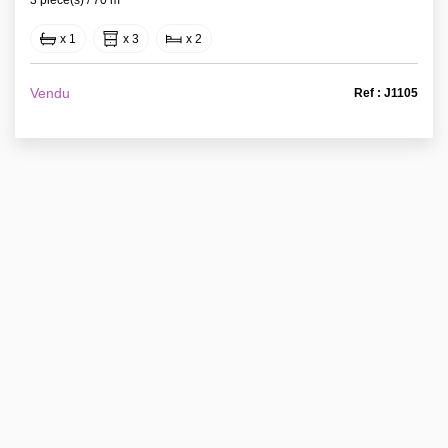
3 pièce(s) / 70 m²
x 1
x 3
x 2
Vendu
Ref : J1105