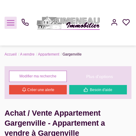
Accueil
A vendre
Appartement
Gargenville
Acheter
Plus d'options
Modifier ma recherche
Louer
Créer une alerte
Besoin d'aide
Estimer
Gestion
Achat / Vente Appartement
Gargenville - Appartement a
Notre Agence
vendre à Gargenville